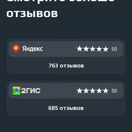
Контакты
г. Йошкар-Ола, ул. Крылова, д. 21
Ежедневно с 9:00 до 21:00
Проложить маршрут
8 8362 99-99-76
8 8362 96-98-76
laserwar12@gmail.com