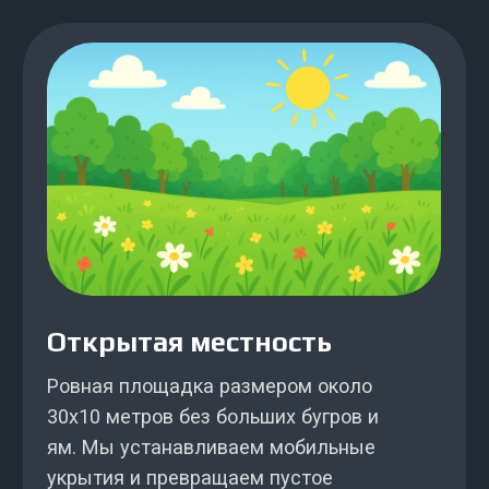
Стоимость выездной
игры в лазертаг
Минимальное количество игроков для
выезда - 10 человек. Если вы планируете
большое мероприятие для 40-150 человек,
мы подготовим особые условия программы.
1 час игры
Выходные
Будни
800
₽
700
₽