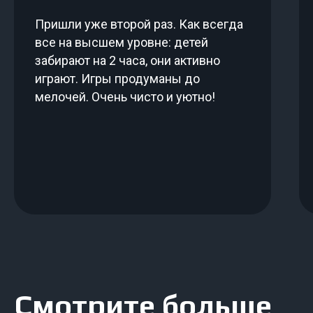
бюджет
Пришли уже второй раз. Как всегда
Заполните форму, и мы обязательно
все на высшем уровне: детей
перезвоним вам в течение дня, подробно
расскажем о наших услугах
забирают на 2 часа, они активно
играют. Игры продуманы до
мелочей. Очень чисто и уютно!
Забронировать