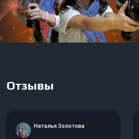
Организуем
Наталья Золотова
праздник под ваш