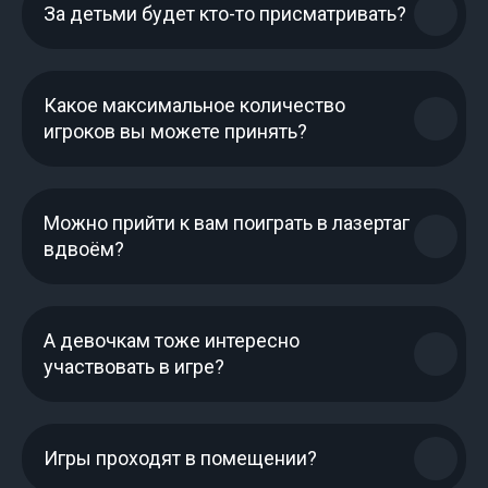
За детьми будет кто-то присматривать?
Услуги
Развлечения
День рождения
Лазертаг
Какое максимальное количество
Новый год
Нерф
игроков вы можете принять?
Выпускной
Аттракционы
Классы/группы
Можно прийти к вам поиграть в лазертаг
Выездной лазертаг
вдвоём?
Партнёрам
Основное
Городские лагеря
О компании
А девочкам тоже интересно
участвовать в игре?
Пришкольные лагеря
Контакты
Загородные лагеря
Спортивные секции
Игры проходят в помещении?