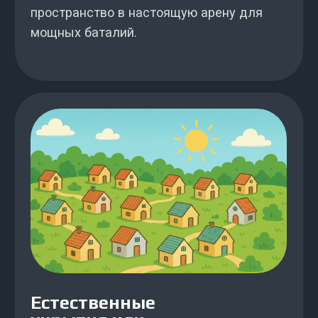
Забронировать
1.5 часа игры
Выходные
Будни
1200
₽
1000
₽
Забронировать
2 часа игры
Выходные
Будни
1500
₽
1300
₽