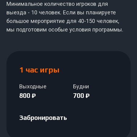
Дальняя поездка
За особо далекий выезд может быть
назначена доплата за доставку
оборудования и мобильных укрытий.
Индивидуально
Организуем
праздник под ваш
бюджет