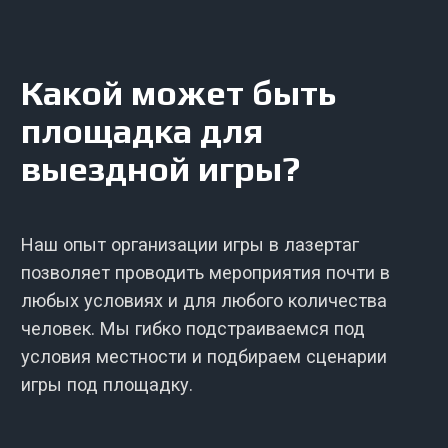
пространство в настоящую арену для
мощных баталий.
Естественные
укрытия или
постройки
Местность со зданиями, беседками,
постройками или густым лесом. Без
глубоких оврагов, разбитых стекол,
завалов мусора, хлипких строений и
других опасностей.